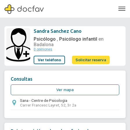
Sandra Sanchez Cano
Psicólogo
Psicólogo infantil
en
,
Badalona
0 opiniones
Soporte
Ver teléfono
Solicitar reserva
Quiénes somos
¿Eres un doctor?
Consultas
Ver mapa
Sana - Centre de Psicologia
Carrer Francesc Layret, 52, 3r 2a