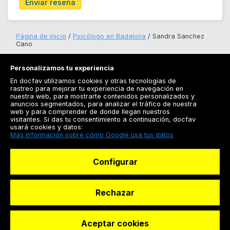
Enviar reseña
Página de inicio
Psicólogo en Badalona
Sandra Sanchez
Cano
Personalizamos tu experiencia
En docfav utilizamos cookies y otras tecnologías de
rastreo para mejorar tu experiencia de navegación en
nuestra web, para mostrarte contenidos personalizados y
anuncios segmentados, para analizar el tráfico de nuestra
Registrarse
web y para comprender de donde llegan nuestros
visitantes. Si das tu consentimiento a continuación, docfav
Docfav
usará cookies y datos:
Más información sobre cómo Google usa tus datos
Recursos
Configurar
Para doctores
Especialistas
Rechazar
Aceptar cookies
© Dashboard Technologies S.L