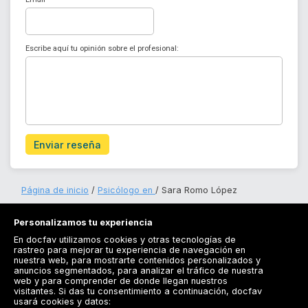
Escribe aquí tu opinión sobre el profesional:
Enviar reseña
Página de inicio
Psicólogo en
Sara Romo López
Personalizamos tu experiencia
En docfav utilizamos cookies y otras tecnologías de
rastreo para mejorar tu experiencia de navegación en
nuestra web, para mostrarte contenidos personalizados y
anuncios segmentados, para analizar el tráfico de nuestra
Registrarse
web y para comprender de donde llegan nuestros
visitantes. Si das tu consentimiento a continuación, docfav
Docfav
usará cookies y datos: