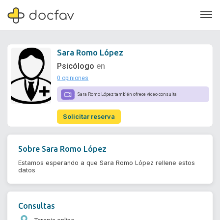
Sara Romo López
Psicólogo
en
0 opiniones
Soporte
Sara Romo López también ofrece video consulta
Quiénes somos
Solicitar reserva
¿Eres un doctor?
Sobre
Sara Romo López
Estamos esperando a que Sara Romo López rellene estos
datos
Consultas
Terapia online