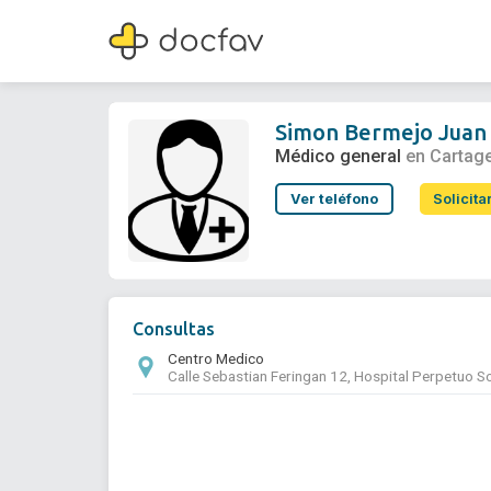
Simon Bermejo Juan Francisco Fernandez De
Médico general
Simon Bermejo Juan
Médico general
en Cartag
Ver teléfono
Solicita
Consultas
Centro Medico
Calle Sebastian Feringan 12, Hospital Perpetuo S