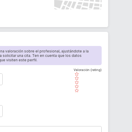
 una valoración sobre el profesional, ajustándote a la
a solicitar una cita. Ten en cuenta que los datos
e visiten este perfil.
Valoración (rating)
( )
( )
( )
( )
( )