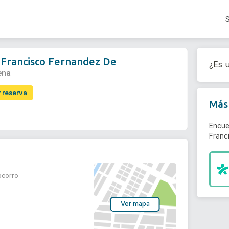
 Francisco Fernandez De
¿Es u
ena
r reserva
Más 
Encue
Franc
ocorro
Ver mapa