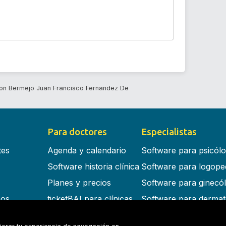
on Bermejo Juan Francisco Fernandez De
Para doctores
Especialistas
tes
Agenda y calendario
Software para psicól
Software historia clínica
Software para logope
Planes y precios
Software para ginecó
cos
ticketBAI para clínicas
Software para dermat
s en la nube
Software para dentist