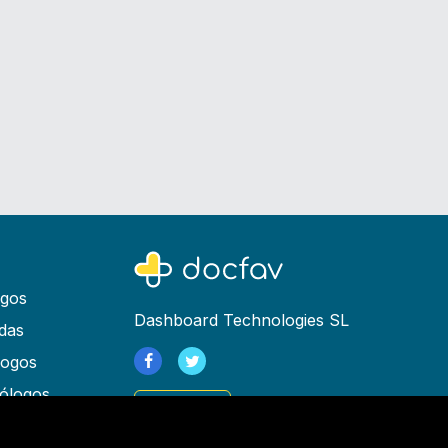
ogos
Dashboard Technologies SL
das
logos
ólogos
Registrarse
as