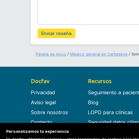
Enviar reseña
Página de inicio
Médico general en Cartagena
Sim
Docfav
Recursos
Privacidad
Seguimiento a pacien
Aviso legal
Blog
Sobre nosotros
LOPD para clínicas
Contacto
Seguridad datos clíni
Personalizamos tu experiencia
Términos y condiciones
Software para clínica