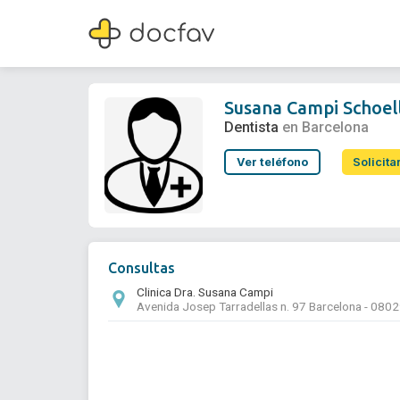
Susana Campi Schoeller
Dentista
Susana Campi Schoel
Dentista
en Barcelona
Ver teléfono
Solicita
Consultas
Clinica Dra. Susana Campi
Avenida Josep Tarradellas n. 97 Barcelona - 080