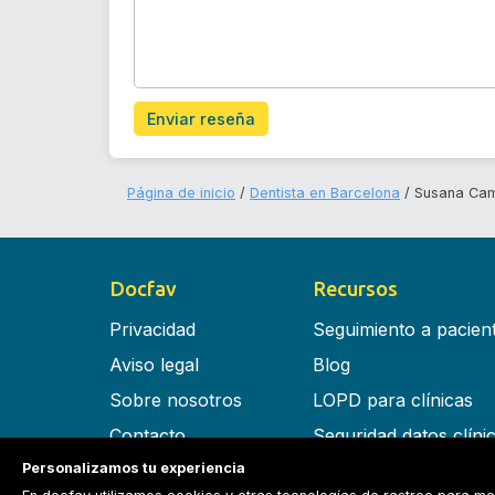
Enviar reseña
Página de inicio
Dentista en Barcelona
Susana Cam
Docfav
Recursos
Privacidad
Seguimiento a pacien
Aviso legal
Blog
Sobre nosotros
LOPD para clínicas
Contacto
Seguridad datos clíni
Personalizamos tu experiencia
Términos y condiciones
Software para clínica