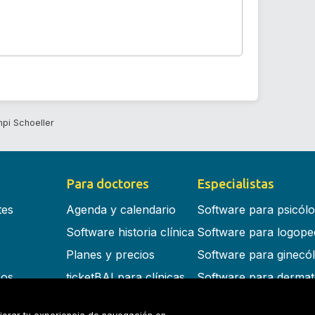
pi Schoeller
Para doctores
Especialistas
tes
Agenda y calendario
Software para psicól
Software historia clínica
Software para logope
Planes y precios
Software para ginecó
cos
ticketBAI para clínicas
Software para dermat
s en la nube
Software para dentist