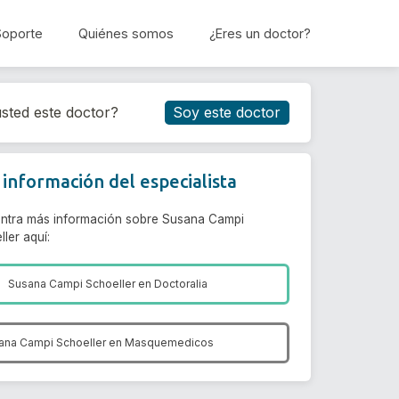
Soporte
Quiénes somos
¿Eres un doctor?
Reservar cita
sted este doctor?
Soy este doctor
información del especialista
ntra más información sobre Susana Campi
ler aquí:
Susana Campi Schoeller en
Doctoralia
ana Campi Schoeller en
Masquemedicos