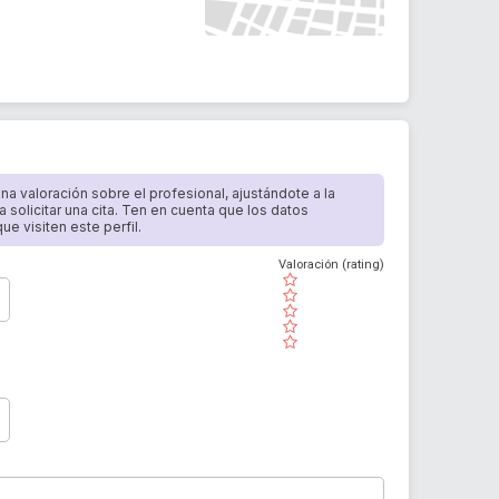
 una valoración sobre el profesional, ajustándote a la
a solicitar una cita. Ten en cuenta que los datos
e visiten este perfil.
Valoración (rating)
( )
( )
( )
( )
( )