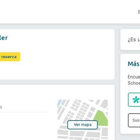
ler
¿Es u
r reserva
Más 
Encue
Schoel
29
Sus
Ver mapa