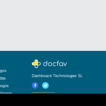
ogos
Dashboard Technologies SL
das
logos
ólogos
Registrarse
as