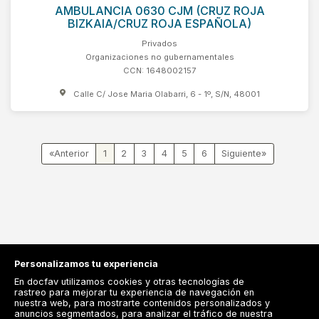
AMBULANCIA 0630 CJM (CRUZ ROJA
BIZKAIA/CRUZ ROJA ESPAÑOLA)
Privados
Organizaciones no gubernamentales
CCN: 1648002157
Calle C/ Jose Maria Olabarri, 6 - 1º, S/N, 48001
«
1
2
3
4
5
6
»
Personalizamos tu experiencia
En docfav utilizamos cookies y otras tecnologías de
rastreo para mejorar tu experiencia de navegación en
nuestra web, para mostrarte contenidos personalizados y
anuncios segmentados, para analizar el tráfico de nuestra