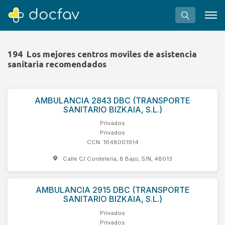
194
Los mejores centros moviles de asistencia
sanitaria recomendados
Buscar
AMBULANCIA 2843 DBC (TRANSPORTE
SANITARIO BIZKAIA, S.L.)
Software para clínicas
Privados
Soporte
Privados
CCN: 1648001914
¿Eres un doctor?
Calle C/ Cordeleria, 8 Bajo, S/N, 48013
AMBULANCIA 2915 DBC (TRANSPORTE
SANITARIO BIZKAIA, S.L.)
Privados
Privados