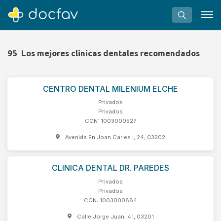
95
Los mejores clinicas dentales recomendados
CENTRO DENTAL MILENIUM ELCHE
Buscar
Privados
Software para clínicas
Privados
CCN: 1003000527
Soporte
Avenida En Joan Carles I, 24, 03202
¿Eres un doctor?
CLINICA DENTAL DR. PAREDES
Privados
Privados
CCN: 1003000884
Calle Jorge Juan, 41, 03201