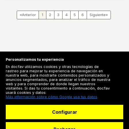
«
1
2
3
4
5
6
»
Personalizamos tu experiencia
En docfav utilizamos cookies y otras tecnologías de
rastreo para mejorar tu experiencia de navegación en
nuestra web, para mostrarte contenidos personalizados y
anuncios segmentados, para analizar el tráfico de nuestra
Registrarse
web y para comprender de donde llegan nuestros
visitantes. Si das tu consentimiento a continuación, docfav
Docfav
usará cookies y datos:
Más información sobre cómo Google usa tus datos
Recursos
Configurar
Para doctores
Especialistas