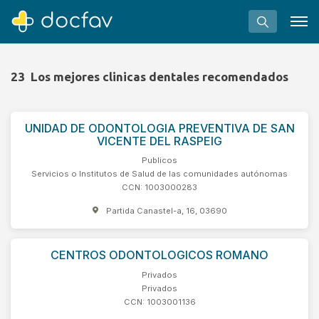
23
Los mejores clinicas dentales recomendados
UNIDAD DE ODONTOLOGIA PREVENTIVA DE SAN
Buscar
VICENTE DEL RASPEIG
Software para clínicas
Publicos
Servicios o Institutos de Salud de las comunidades autónomas
Soporte
CCN: 1003000283
¿Eres un doctor?
Partida Canastel-a, 16, 03690
CENTROS ODONTOLOGICOS ROMANO
Privados
Privados
CCN: 1003001136