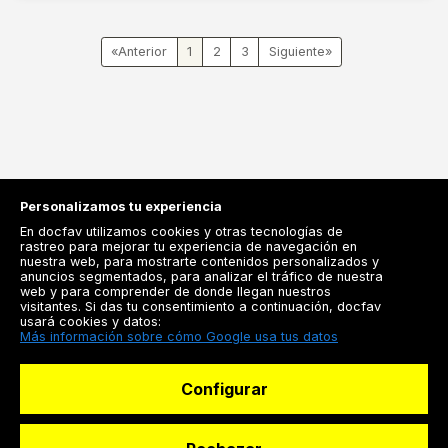
«
1
2
3
»
Personalizamos tu experiencia
En docfav utilizamos cookies y otras tecnologías de
rastreo para mejorar tu experiencia de navegación en
nuestra web, para mostrarte contenidos personalizados y
anuncios segmentados, para analizar el tráfico de nuestra
Registrarse
web y para comprender de donde llegan nuestros
visitantes. Si das tu consentimiento a continuación, docfav
Docfav
usará cookies y datos:
Más información sobre cómo Google usa tus datos
Recursos
Configurar
Para doctores
Especialistas