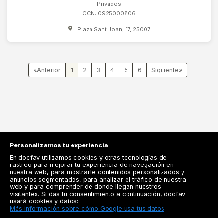
Privados
CCN: 0925000806
Plaza Sant Joan, 17, 25007
«
1
2
3
4
5
6
»
Personalizamos tu experiencia
En docfav utilizamos cookies y otras tecnologías de
rastreo para mejorar tu experiencia de navegación en
nuestra web, para mostrarte contenidos personalizados y
anuncios segmentados, para analizar el tráfico de nuestra
Registrarse
web y para comprender de donde llegan nuestros
visitantes. Si das tu consentimiento a continuación, docfav
Docfav
usará cookies y datos:
Más información sobre cómo Google usa tus datos