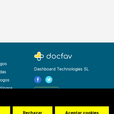
ogos
Dashboard Technologies SL
das
logos
ólogos
Registrarse
as
rapeutas
os
Rechazar
Aceptar cookies