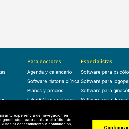
Para doctores
Especialistas
tes
Agenda y calendario
Software para psicól
Software historia clínica
Software para logope
Planes y precios
Software para ginecó
cos
ticketBAI para clínicas
Software para dermat
s en la nube
Software para dentist
jorar tu experiencia de navegación en
Software para fisiote
egmentados, para analizar el tráfico de
Si das tu consentimiento a continuación,
Software para otorrin
Configurar