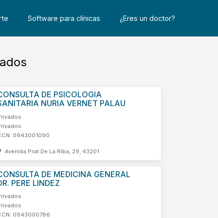
rte
Software para clínicas
¿Eres un doctor?
dados
CONSULTA DE PSICOLOGIA
SANITARIA NURIA VERNET PALAU
Privados
Privados
CCN: 0943001090
Avenida Prat De La Riba, 29, 43201
CONSULTA DE MEDICINA GENERAL
DR. PERE LINDEZ
Privados
Privados
CCN: 0943000786