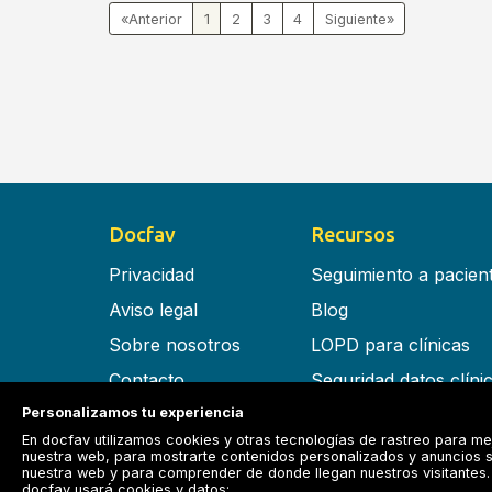
«
1
2
3
4
»
Docfav
Recursos
Privacidad
Seguimiento a pacien
Aviso legal
Blog
Sobre nosotros
LOPD para clínicas
Contacto
Seguridad datos clíni
Términos y condiciones
Software para clínica
Personalizamos tu experiencia
En docfav utilizamos cookies y otras tecnologías de rastreo para me
RGPD
nuestra web, para mostrarte contenidos personalizados y anuncios s
nuestra web y para comprender de donde llegan nuestros visitantes. 
docfav usará cookies y datos: