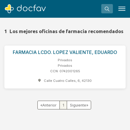
1
Los mejores oficinas de farmacia recomendados
FARMACIA LCDO. LOPEZ VALIENTE, EDUARDO
Buscar
Privados
Software para clínicas
Privados
CCN: 0742001265
Soporte
Calle Cuatro Calles, 6, 42130
¿Eres un doctor?
«
1
»