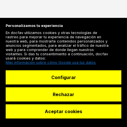
Personalizamos tu experiencia
En docfav utilizamos cookies y otras tecnologías de
rastreo para mejorar tu experiencia de navegación en
nuestra web, para mostrarte contenidos personalizados y
Registrarse
anuncios segmentados, para analizar el tráfico de nuestra
web y para comprender de donde llegan nuestros
Docfav
visitantes. Si das tu consentimiento a continuación, docfav
usará cookies y datos:
Recursos
Más información sobre cómo Google usa tus datos
Para doctores
Configurar
Especialistas
Rechazar
© Dashboard Technologies S.L
Aceptar cookies