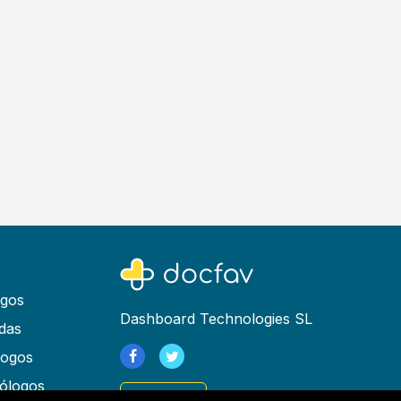
ogos
Dashboard Technologies SL
das
logos
ólogos
Registrarse