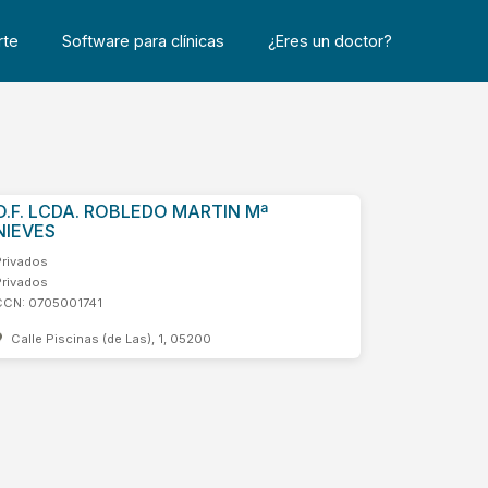
rte
Software para clínicas
¿Eres un doctor?
O.F. LCDA. ROBLEDO MARTIN Mª
NIEVES
Privados
Privados
CCN: 0705001741
Calle Piscinas (de Las), 1, 05200