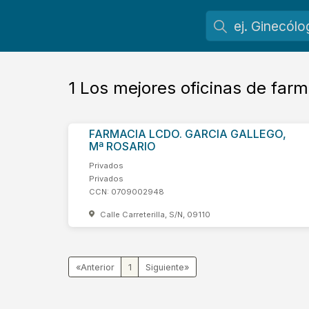
1
Los mejores oficinas de far
FARMACIA LCDO. GARCIA GALLEGO,
Mª ROSARIO
Privados
Privados
CCN: 0709002948
Calle Carreterilla, S/N, 09110
«
1
»