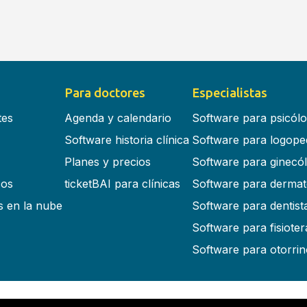
Para doctores
Especialistas
tes
Agenda y calendario
Software para psicól
Software historia clínica
Software para logope
Planes y precios
Software para ginecó
cos
ticketBAI para clínicas
Software para dermat
s en la nube
Software para dentist
Software para fisiote
Software para otorrin