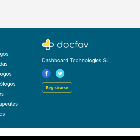
ogos
Dashboard Technologies SL
das
logos
ólogos
Registrarse
as
rapeutas
os