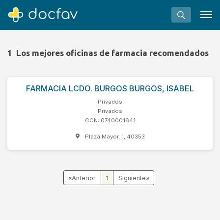
1
Los mejores oficinas de farmacia recomendados
FARMACIA LCDO. BURGOS BURGOS, ISABEL
Buscar
Privados
Software para clínicas
Privados
CCN: 0740001641
Soporte
Plaza Mayor, 1, 40353
¿Eres un doctor?
«
1
»