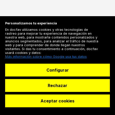
Personalizamos tu experiencia
En docfav utilizamos cookies y otras tecnologías de
rastreo para mejorar tu experiencia de navegación en
nuestra web, para mostrarte contenidos personalizados y
Registrarse
anuncios segmentados, para analizar el tráfico de nuestra
web y para comprender de donde llegan nuestros
Docfav
visitantes. Si das tu consentimiento a continuación, docfav
usará cookies y datos:
Recursos
Más información sobre cómo Google usa tus datos
Para doctores
Configurar
Especialistas
Rechazar
© Dashboard Technologies S.L
Aceptar cookies