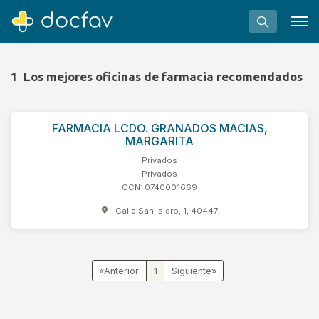
1
Los mejores oficinas de farmacia recomendados
FARMACIA LCDO. GRANADOS MACIAS,
Buscar
MARGARITA
Software para clínicas
Privados
Privados
Soporte
CCN: 0740001669
¿Eres un doctor?
Calle San Isidro, 1, 40447
«
1
»