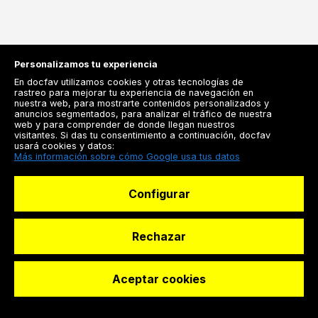
Personalizamos tu experiencia
En docfav utilizamos cookies y otras tecnologías de
rastreo para mejorar tu experiencia de navegación en
nuestra web, para mostrarte contenidos personalizados y
anuncios segmentados, para analizar el tráfico de nuestra
Registrarse
web y para comprender de donde llegan nuestros
visitantes. Si das tu consentimiento a continuación, docfav
Docfav
usará cookies y datos:
Más información sobre cómo Google usa tus datos
Recursos
Configurar
Para doctores
Especialistas
Rechazar
Aceptar cookies
© Dashboard Technologies S.L