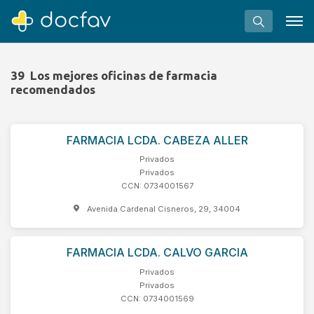
39
Los mejores oficinas de farmacia
recomendados
Buscar
FARMACIA LCDA. CABEZA ALLER
Software para clínicas
Privados
Privados
Soporte
CCN: 0734001567
¿Eres un doctor?
Avenida Cardenal Cisneros, 29, 34004
FARMACIA LCDA. CALVO GARCIA
Privados
Privados
CCN: 0734001569