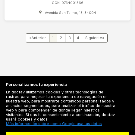
CCN: 0734001566
Avenida San Telmo, 13, 34004
«
1
2
3
4
»
Personalizamos tu experiencia
En docfav utilizamos cookies y otras tecnologías de
rastreo para mejorar tu experiencia de navegación en
nuestra web, para mostrarte contenidos personalizados y
anuncios segmentados, para analizar el tráfico de nuestra
Registrarse
web y para comprender de donde llegan nuestros
visitantes. Si das tu consentimiento a continuación, docfav
Docfav
usará cookies y datos:
Más información sobre cómo Google usa tus datos
Recursos