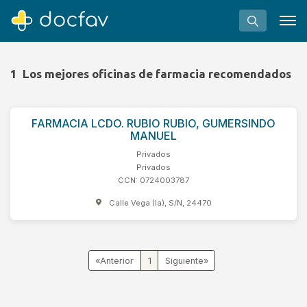
1
Los mejores oficinas de farmacia recomendados
FARMACIA LCDO. RUBIO RUBIO, GUMERSINDO
Buscar
MANUEL
Software para clínicas
Privados
Privados
Soporte
CCN: 0724003787
¿Eres un doctor?
Calle Vega (la), S/N, 24470
«
1
»