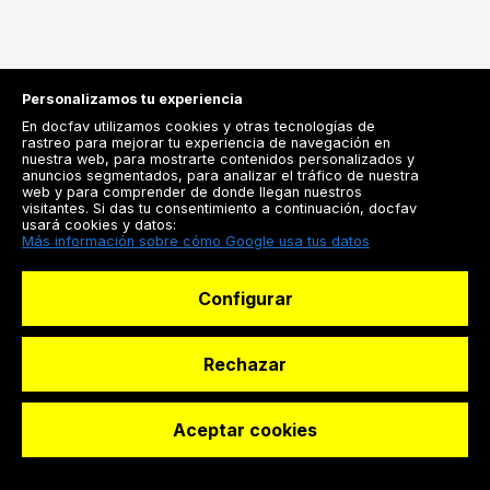
Personalizamos tu experiencia
En docfav utilizamos cookies y otras tecnologías de
rastreo para mejorar tu experiencia de navegación en
nuestra web, para mostrarte contenidos personalizados y
anuncios segmentados, para analizar el tráfico de nuestra
Registrarse
web y para comprender de donde llegan nuestros
visitantes. Si das tu consentimiento a continuación, docfav
Docfav
usará cookies y datos:
Más información sobre cómo Google usa tus datos
Recursos
Configurar
Para doctores
Especialistas
Rechazar
Aceptar cookies
© Dashboard Technologies S.L