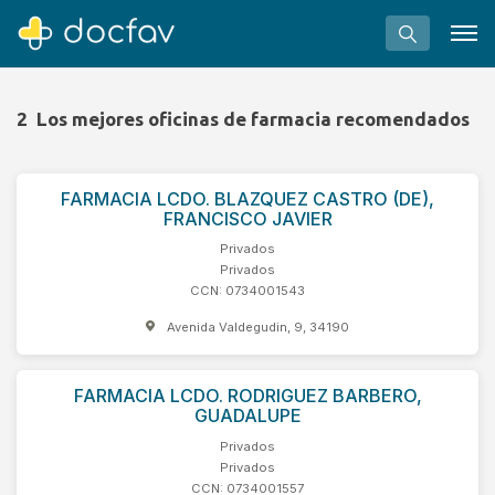
2
Los mejores oficinas de farmacia recomendados
FARMACIA LCDO. BLAZQUEZ CASTRO (DE),
Buscar
FRANCISCO JAVIER
Software para clínicas
Privados
Privados
Soporte
CCN: 0734001543
¿Eres un doctor?
Avenida Valdegudin, 9, 34190
FARMACIA LCDO. RODRIGUEZ BARBERO,
GUADALUPE
Privados
Privados
CCN: 0734001557