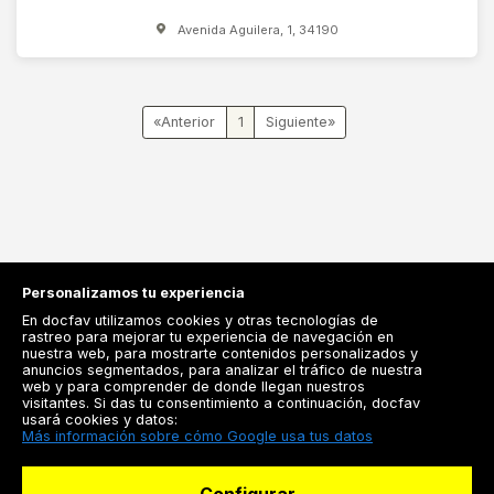
Avenida Aguilera, 1, 34190
«
1
»
Personalizamos tu experiencia
En docfav utilizamos cookies y otras tecnologías de
rastreo para mejorar tu experiencia de navegación en
nuestra web, para mostrarte contenidos personalizados y
anuncios segmentados, para analizar el tráfico de nuestra
Registrarse
web y para comprender de donde llegan nuestros
visitantes. Si das tu consentimiento a continuación, docfav
Docfav
usará cookies y datos:
Más información sobre cómo Google usa tus datos
Recursos