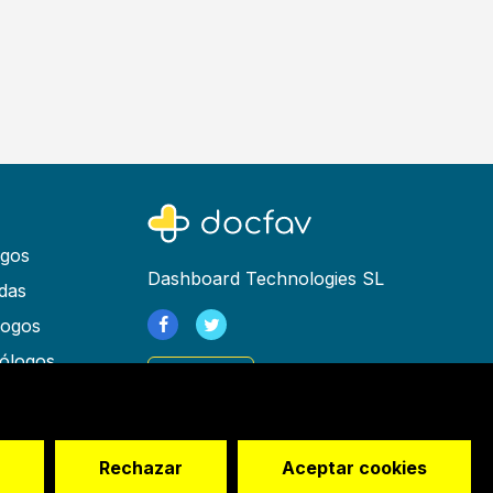
ogos
Dashboard Technologies SL
das
logos
ólogos
Registrarse
as
rapeutas
os
Rechazar
Aceptar cookies