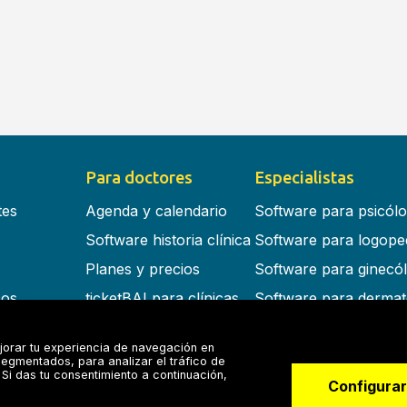
Para doctores
Especialistas
tes
Agenda y calendario
Software para psicól
Software historia clínica
Software para logope
Planes y precios
Software para ginecó
cos
ticketBAI para clínicas
Software para dermat
s en la nube
Software para dentist
jorar tu experiencia de navegación en
Software para fisiote
egmentados, para analizar el tráfico de
Si das tu consentimiento a continuación,
Software para otorrin
Configurar