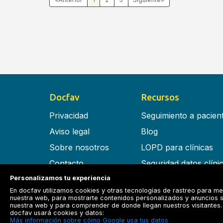
Docfav
Recursos
Privacidad
Seguimiento a pacien
Aviso legal
Blog
Sobre nosotros
LOPD para clínicas
Contacto
Seguridad datos clíni
Términos y condiciones
Software para clínica
Personalizamos tu experiencia
En docfav utilizamos cookies y otras tecnologías de rastreo para me
RGPD
nuestra web, para mostrarte contenidos personalizados y anuncios s
nuestra web y para comprender de donde llegan nuestros visitantes. 
docfav usará cookies y datos:
Más información sobre cómo Google usa tus datos