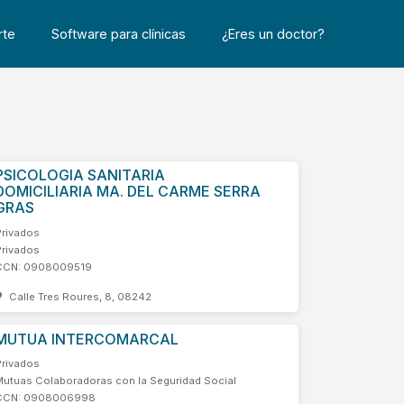
rte
Software para clínicas
¿Eres un doctor?
PSICOLOGIA SANITARIA
DOMICILIARIA MA. DEL CARME SERRA
GRAS
Privados
Privados
CCN: 0908009519
Calle Tres Roures, 8, 08242
MUTUA INTERCOMARCAL
Privados
Mutuas Colaboradoras con la Seguridad Social
CCN: 0908006998