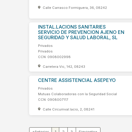
Calle Carrasco Formiguera, 36, 08242
INSTAL.LACIONS SANITARIES
SERVICIO DE PREVENCION AJENO EN
SEGURIDAD Y SALUD LABORAL, SL
Privados
Privados
CCN: 0908002998
Carretera Vic, 142, 08243
CENTRE ASSISTENCIAL ASEPEYO
Privados
Mutuas Colaboradoras con la Seguridad Social
CCN: 0908007117
Calle Circumval.lacio, 2, 08241
«
1
2
3
»