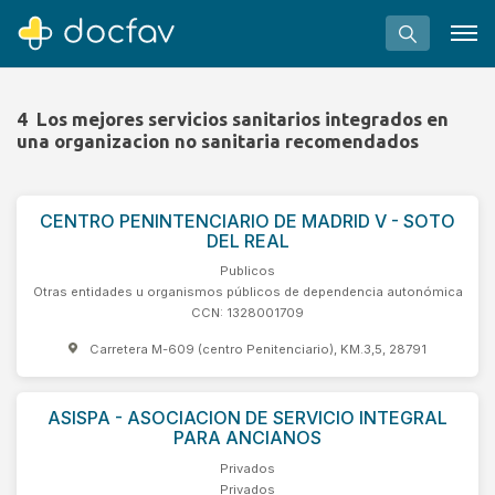
4
Los mejores servicios sanitarios integrados en
una organizacion no sanitaria recomendados
Buscar
CENTRO PENINTENCIARIO DE MADRID V - SOTO
DEL REAL
Software para clínicas
Publicos
Soporte
Otras entidades u organismos públicos de dependencia autonómica
CCN: 1328001709
¿Eres un doctor?
Carretera M-609 (centro Penitenciario), KM.3,5, 28791
ASISPA - ASOCIACION DE SERVICIO INTEGRAL
PARA ANCIANOS
Privados
Privados