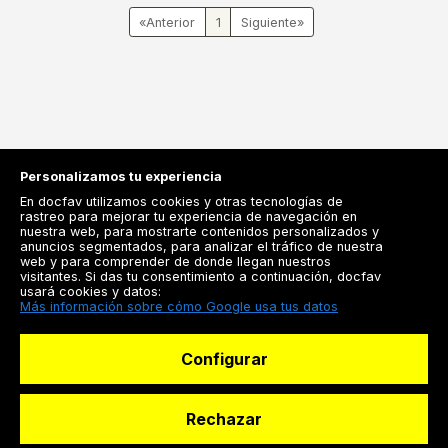
«
1
»
Personalizamos tu experiencia
En docfav utilizamos cookies y otras tecnologías de
rastreo para mejorar tu experiencia de navegación en
nuestra web, para mostrarte contenidos personalizados y
anuncios segmentados, para analizar el tráfico de nuestra
Registrarse
web y para comprender de donde llegan nuestros
visitantes. Si das tu consentimiento a continuación, docfav
Docfav
usará cookies y datos:
Más información sobre cómo Google usa tus datos
Recursos
Configurar
Para doctores
Especialistas
Rechazar