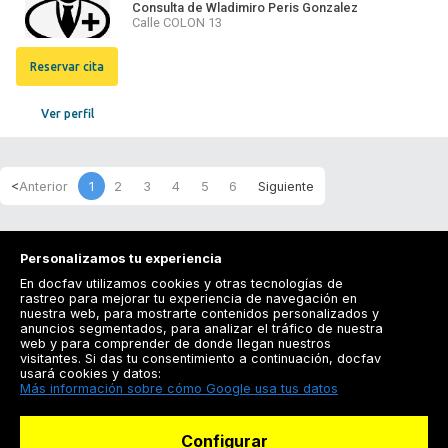
Consulta de Wladimiro Peris Gonzalez
Calle COLON 13
Reservar cita
Ver perfil
1
2
3
4
5
6
Personalizamos tu experiencia
En docfav utilizamos cookies y otras tecnologías de
rastreo para mejorar tu experiencia de navegación en
nuestra web, para mostrarte contenidos personalizados y
anuncios segmentados, para analizar el tráfico de nuestra
Registrarse
web y para comprender de donde llegan nuestros
visitantes. Si das tu consentimiento a continuación, docfav
Docfav
usará cookies y datos:
Más información sobre cómo Google usa tus datos
Recursos
Configurar
Para doctores