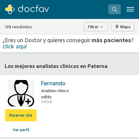
128 resultados
Filtrar
Mapa
+
−
más pacientes
¿Eres un Doctor y quieres conseguir
?
⇧
click aquí
»
©
OpenStreetMap
contributors.
Buscar
Los mejores analistas clínicos en Paterna
Software para clínicas
Soporte
Fernando
¿Eres un doctor?
Analista clínico
sdfds
sdfsd
Reservar cita
Ver perfil