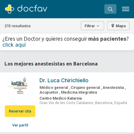
215 resultados
Filtrar
Mapa
+
−
más pacientes
¿Eres un Doctor y quieres conseguir
?
⇧
click aquí
»
©
OpenStreetMap
contributors.
Buscar
Los mejores anestesistas en Barcelona
Software para clínicas
Soporte
Dr.
Luca Chirichiello
¿Eres un doctor?
Médico general
,
Cirujano general
,
Anestesista
,
Acupuntor
,
Medicina integrativa
Centro Medico Katarsia
Gran Via de les Corts Catalanes, Barcelona, España
Reservar cita
Ver perfil