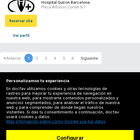
Hospital Quiron Barcelona
Placa Alfonso Comin 5-7
Reservar cita
Ver perfil
1
2
3
4
5
6
Personalizamos tu experiencia
En docfav utilizamos cookies y otras tecnologías de
rastreo para mejorar tu experiencia de navegación en
nuestra web, para mostrarte contenidos personalizados y
anuncios segmentados, para analizar el tráfico de nuestra
Registrarse
web y para comprender de donde llegan nuestros
visitantes. Si das tu consentimiento a continuación, docfav
Docfav
usará cookies y datos:
Más información sobre cómo Google usa tus datos
Recursos
Configurar
Para doctores