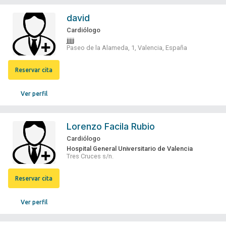
david
Cardiólogo
jjjjj
Paseo de la Alameda, 1, Valencia, España
Reservar cita
Ver perfil
Lorenzo Facila Rubio
Cardiólogo
Hospital General Universitario de Valencia
Tres Cruces s/n.
Reservar cita
Ver perfil