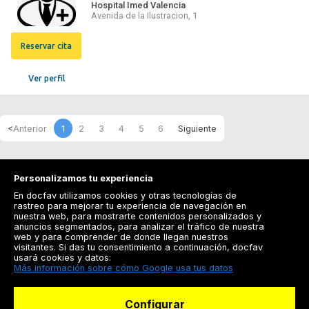
Hospital Imed Valencia
Avenida de la Ilustracion, 1
Reservar cita
Ver perfil
1
2
3
4
5
6
Personalizamos tu experiencia
En docfav utilizamos cookies y otras tecnologías de
rastreo para mejorar tu experiencia de navegación en
nuestra web, para mostrarte contenidos personalizados y
anuncios segmentados, para analizar el tráfico de nuestra
Registrarse
web y para comprender de donde llegan nuestros
visitantes. Si das tu consentimiento a continuación, docfav
Docfav
usará cookies y datos:
Más información sobre cómo Google usa tus datos
Recursos
Configurar
Para doctores