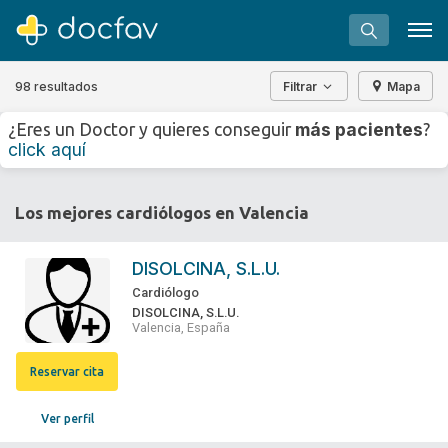
98 resultados
Filtrar
Mapa
+
−
más pacientes
¿Eres un Doctor y quieres conseguir
?
⇧
click aquí
»
©
OpenStreetMap
contributors.
Buscar
Los mejores cardiólogos en Valencia
Software para clínicas
Soporte
DISOLCINA, S.L.U.
¿Eres un doctor?
Cardiólogo
DISOLCINA, S.L.U.
Valencia, España
Reservar cita
Ver perfil