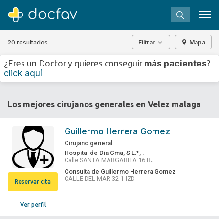
20 resultados
Filtrar
Mapa
+
−
más pacientes
¿Eres un Doctor y quieres conseguir
?
⇧
click aquí
»
©
OpenStreetMap
contributors.
Buscar
Los mejores cirujanos generales en Velez malaga
Software para clínicas
Soporte
Guillermo Herrera Gomez
¿Eres un doctor?
Cirujano general
Hospital de Dia Cma, S.L.*, .
Calle SANTA MARGARITA 16 BJ
Consulta de Guillermo Herrera Gomez
CALLE DEL MAR 32 1-IZD
Reservar cita
Ver perfil