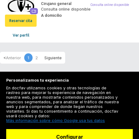
Cirujano general
Consulta online disponible
Consulta online disponible
A domicilio
Reservar cita
Ver perfil
1
2
Personalizamos tu experiencia
En docfav utilizamos cookies y otras tecnologías de
rastreo para mejorar tu experiencia de navegación en
nuestra web, para mostrarte contenidos personalizados y
anuncios segmentados, para analizar el tráfico de nuestra
Registrarse
web y para comprender de donde llegan nuestros
visitantes. Si das tu consentimiento a continuación, docfav
Docfav
usará cookies y datos:
Más información sobre cómo Google usa tus datos
Recursos
Configurar
Para doctores