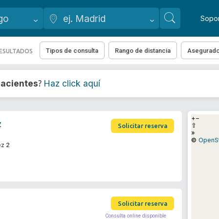
Sopo
Tipos de consulta
Rango de distancia
Asegurado
RESULTADOS
acientes
Haz click aquí
?
+
−
z
⇧
Solicitar reserva
»
©
OpenS
ez 2
Solicitar reserva
Consulta online disponible