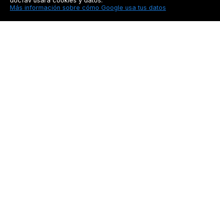
docfav usará cookies y datos:
Más información sobre cómo Google usa tus datos
Docfav
Recursos
Privacidad
Seguimiento a pacien
Aviso legal
Blog