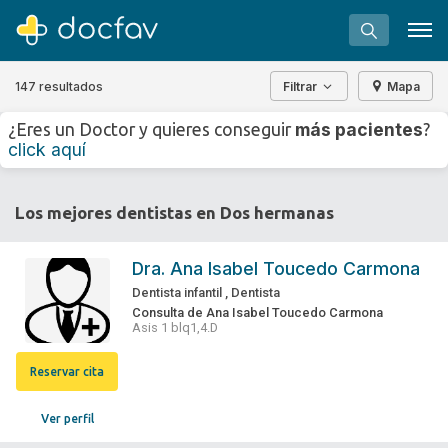
147 resultados
Filtrar
Mapa
+
−
más pacientes
¿Eres un Doctor y quieres conseguir
?
⇧
click aquí
»
©
OpenStreetMap
contributors.
Buscar
Los mejores dentistas en Dos hermanas
Software para clínicas
Soporte
Dra.
Ana Isabel Toucedo Carmona
¿Eres un doctor?
Dentista infantil
,
Dentista
Consulta de Ana Isabel Toucedo Carmona
Asis 1 blq1,4.D
Reservar cita
Ver perfil