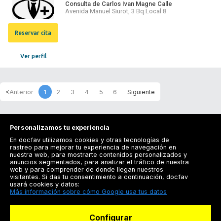
Consulta de Carlos Ivan Magne Calle
Avenida Manuel Siurot, 3 Bq.Local 8
Reservar cita
Ver perfil
1
2
3
4
5
6
Personalizamos tu experiencia
En docfav utilizamos cookies y otras tecnologías de
rastreo para mejorar tu experiencia de navegación en
nuestra web, para mostrarte contenidos personalizados y
anuncios segmentados, para analizar el tráfico de nuestra
Registrarse
web y para comprender de donde llegan nuestros
visitantes. Si das tu consentimiento a continuación, docfav
Docfav
usará cookies y datos:
Más información sobre cómo Google usa tus datos
Recursos
Configurar
Para doctores