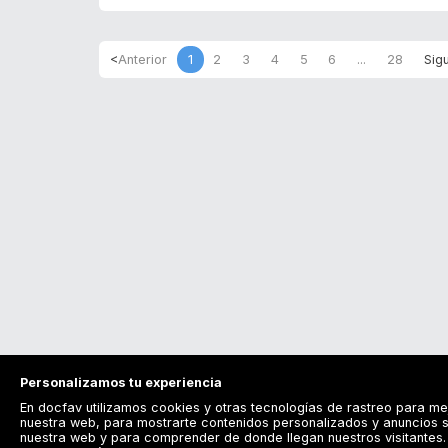
1
2
3
4
5
6
...
28
Personalizamos tu experiencia
En docfav utilizamos cookies y otras tecnologías de rastreo para me
nuestra web, para mostrarte contenidos personalizados y anuncios s
nuestra web y para comprender de donde llegan nuestros visitantes. 