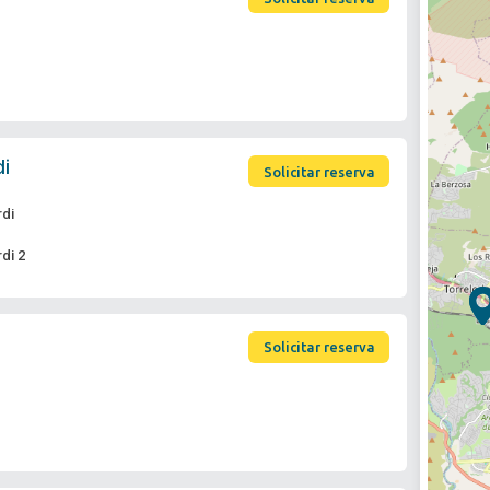
di
Solicitar reserva
rdi
di 2
Solicitar reserva