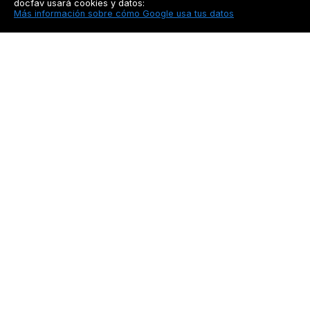
docfav usará cookies y datos:
Más información sobre cómo Google usa tus datos
Docfav
Recursos
Privacidad
Seguimiento a pacien
Aviso legal
Blog