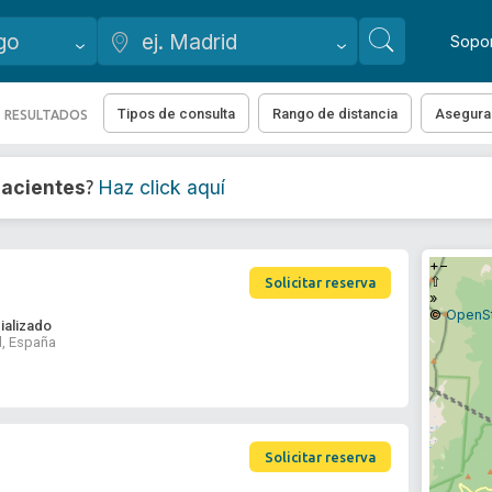
Sopo
Tipos de consulta
Rango de distancia
Asegura
 RESULTADOS
acientes
Haz click aquí
?
+
−
⇧
Solicitar reserva
»
©
OpenS
ializado
d, España
Solicitar reserva