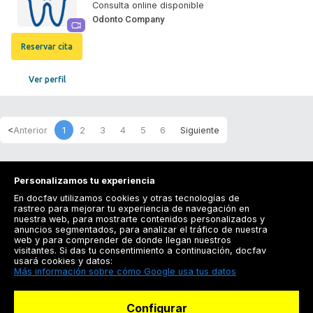
Consulta online disponible
Odonto Company
Reservar cita
Ver perfil
1
2
3
4
5
6
Personalizamos tu experiencia
En docfav utilizamos cookies y otras tecnologías de
rastreo para mejorar tu experiencia de navegación en
nuestra web, para mostrarte contenidos personalizados y
anuncios segmentados, para analizar el tráfico de nuestra
Registrarse
web y para comprender de donde llegan nuestros
visitantes. Si das tu consentimiento a continuación, docfav
Docfav
usará cookies y datos:
Más información sobre cómo Google usa tus datos
Recursos
Configurar
Para doctores