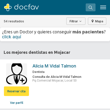
54 resultados
Filtrar
Mapa
+
−
más pacientes
¿Eres un Doctor y quieres conseguir
?
⇧
click aquí
»
©
OpenStreetMap
contributors.
Buscar
Los mejores dentistas en Mojacar
Software para clínicas
Soporte
Alicia M Vidal Talmon
¿Eres un doctor?
Dentista
Consulta de Alicia M Vidal Talmon
Pq.Comercial Mojacar, Local 53
Reservar cita
Ver perfil