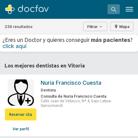
239 resultados
Filtrar
Mapa
+
−
más pacientes
¿Eres un Doctor y quieres conseguir
?
⇧
click aquí
»
©
OpenStreetMap
contributors.
Buscar
Los mejores dentistas en Vitoria
Software para clínicas
Soporte
Nuria Francisco Cuesta
¿Eres un doctor?
Dentista
Consulta de Nuria Francisco Cuesta
Calle Juan de Velasco, Nª 4, bajo Lakua-
Sansomendi
Reservar cita
Ver perfil