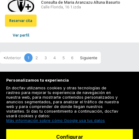
Consulta de Maria Aranzazu Altuna Basurto
Calle Florida, 16 1.izda
Reservar cita
Ver perfil
1
2
3
4
5
6
Personalizamos tu experiencia
En docfav utilizamos cookies y otras tecnologías de
rastreo para mejorar tu experiencia de navegación en
nuestra web, para mostrarte contenidos personalizados y
anuncios segmentados, para analizar el tráfico de nuestra
Registrarse
web y para comprender de donde llegan nuestros
visitantes. Si das tu consentimiento a continuación, docfav
Docfav
usará cookies y datos:
Más información sobre cómo Google usa tus datos
Recursos
Configurar
Para doctores