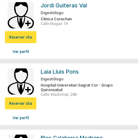
Jordi Guiteras Val
Digestólogo
Clinica Corachan
Calle Buigas 19
Reservar cita
Ver perfil
Laia Lluis Pons
Digestólogo
Hospital Universitari Sagrat Cor - Grupo
Quironsalud
Calle Viladomat, 288
Reservar cita
Ver perfil
Blas Calahorra Medrano