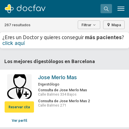
267 resultados
Filtrar
Mapa
+
−
más pacientes
¿Eres un Doctor y quieres conseguir
?
⇧
click aquí
»
©
OpenStreetMap
contributors.
Buscar
Los mejores digestólogos en Barcelona
Software para clínicas
Soporte
Jose Merlo Mas
¿Eres un doctor?
Digestólogo
Consulta de Jose Merlo Mas
Calle Balmes 334 Bajos
Consulta de Jose Merlo Mas 2
Calle Balmes 271
Reservar cita
Ver perfil