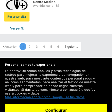
Centro Medico
Avenida Icaria 182
Reservar cita
Ver perfil
1
2
3
4
5
6
Personalizamos tu experiencia
En docfav utilizamos cookies y otras tecnologías de
rastreo para mejorar tu experiencia de navegación en
nuestra web, para mostrarte contenidos personalizados y
anuncios segmentados, para analizar el tráfico de nuestra
Registrarse
web y para comprender de donde llegan nuestros
visitantes. Si das tu consentimiento a continuación, docfav
Docfav
usará cookies y datos:
Más información sobre cómo Google usa tus datos
Recursos
Configurar
Para doctores