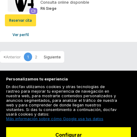
Consulta online disponible
R6 Siege
Reservar cita
Ver perfil
1
2
Personalizamos tu experiencia
En docfav utilizamos cookies y otras tecnologías de
rastreo para mejorar tu experiencia de navegación en
nuestra web, para mostrarte contenidos personalizados y
anuncios segmentados, para analizar el tráfico de nuestra
Registrarse
web y para comprender de donde llegan nuestros
visitantes. Si das tu consentimiento a continuación, docfav
Docfav
usará cookies y datos:
Más información sobre cómo Google usa tus datos
Recursos
Configurar
Para doctores