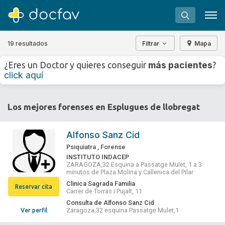
19 resultados
Filtrar
Mapa
+
−
más pacientes
¿Eres un Doctor y quieres conseguir
?
⇧
click aquí
»
©
OpenStreetMap
contributors.
Buscar
Los mejores forenses en Esplugues de llobregat
Software para clínicas
Soporte
Alfonso Sanz Cid
¿Eres un doctor?
Psiquiatra
,
Forense
INSTITUTO INDACEP
ZARAGOZA,32 Esquina a Passatge Mulet, 1 a 3
minutos de Plaza Molina y Callenica del Pilar
Clinica Sagrada Familia
Reservar cita
Carrer de Torras i Pujalt, 11
Consulta de Alfonso Sanz Cid
Zaragoza,32 esquina Passatge Mulet,1
Ver perfil