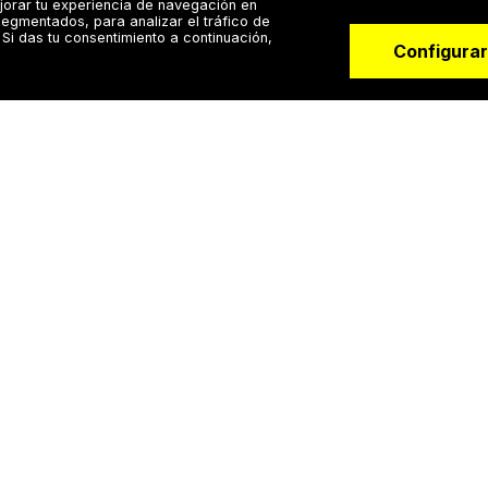
jorar tu experiencia de navegación en
egmentados, para analizar el tráfico de
Si das tu consentimiento a continuación,
Configurar
Para doctores
Especialistas
tes
Agenda y calendario
Software para psicól