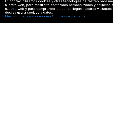
En docfav utilizamos cookies y otras tecnologías de rastreo para me
nuestra web, para mostrarte contenidos personalizados y anuncios s
nuestra web y para comprender de donde llegan nuestros visitantes. 
docfav usará cookies y datos:
Más información sobre cómo Google usa tus datos
Docfav
Recursos
Privacidad
Seguimiento a pacien