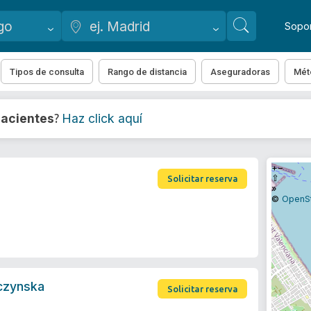
Sopo
Tipos de consulta
Rango de distancia
Aseguradoras
Mét
acientes
Haz click aquí
?
+
−
⇧
Solicitar reserva
»
©
OpenS
czynska
Solicitar reserva