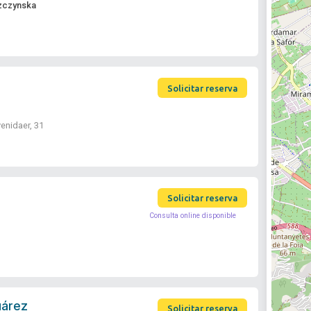
zczynska
Solicitar reserva
enidaer, 31
Solicitar reserva
Consulta online disponible
uárez
Solicitar reserva