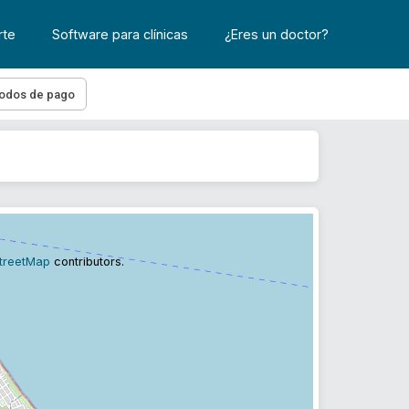
rte
Software para clínicas
¿Eres un doctor?
odos de pago
treetMap
contributors.