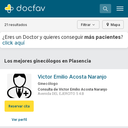
21 resultados
Filtrar
Mapa
+
−
más pacientes
¿Eres un Doctor y quieres conseguir
?
⇧
click aquí
»
©
OpenStreetMap
contributors.
Buscar
Los mejores ginecólogos en Plasencia
Software para clínicas
Soporte
Victor Emilio Acosta Naranjo
¿Eres un doctor?
Ginecólogo
Consulta de Victor Emilio Acosta Naranjo
Avenida DEL EJERCITO 5 4.B
Reservar cita
Ver perfil