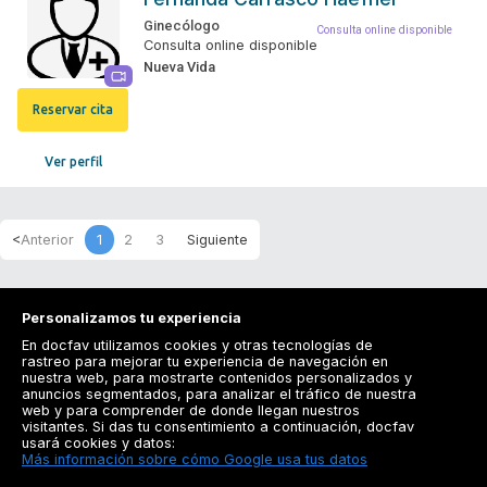
Ginecólogo
Consulta online disponible
Consulta online disponible
Nueva Vida
Reservar cita
Ver perfil
1
2
3
Personalizamos tu experiencia
En docfav utilizamos cookies y otras tecnologías de
rastreo para mejorar tu experiencia de navegación en
nuestra web, para mostrarte contenidos personalizados y
anuncios segmentados, para analizar el tráfico de nuestra
Registrarse
web y para comprender de donde llegan nuestros
visitantes. Si das tu consentimiento a continuación, docfav
Docfav
usará cookies y datos:
Más información sobre cómo Google usa tus datos
Recursos