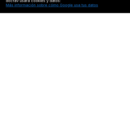
docfav usará cookies y datos:
Más información sobre cómo Google usa tus datos
Docfav
Recursos
Privacidad
Seguimiento a pacien
Aviso legal
Blog