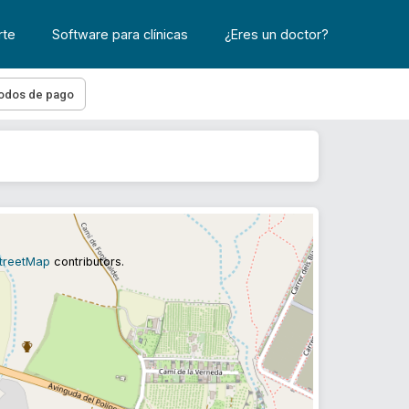
rte
Software para clínicas
¿Eres un doctor?
odos de pago
treetMap
contributors.