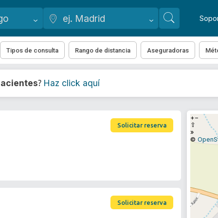
Sopo
Tipos de consulta
Rango de distancia
Aseguradoras
Mét
acientes
Haz click aquí
?
+
−
⇧
Solicitar reserva
»
©
OpenS
Solicitar reserva