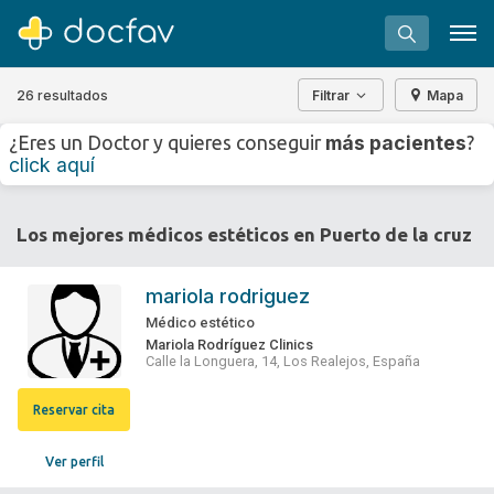
26 resultados
Filtrar
Mapa
+
−
más pacientes
¿Eres un Doctor y quieres conseguir
?
⇧
click aquí
»
©
OpenStreetMap
contributors.
Buscar
Los mejores médicos estéticos en Puerto de la cruz
Software para clínicas
Soporte
mariola rodriguez
¿Eres un doctor?
Médico estético
Mariola Rodríguez Clinics
Calle la Longuera, 14, Los Realejos, España
Reservar cita
Ver perfil