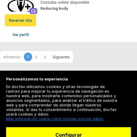
Consulta online disponible
Reducing body
Reservar cita
Ver perfil
1
2
3
Personalizamos tu experiencia
En docfav utilizamos cookies y otras tecnologías de
rastreo para mejorar tu experiencia de navegación en
nuestra web, para mostrarte contenidos personalizados y
anuncios segmentados, para analizar el tráfico de nuestra
Registrarse
web y para comprender de donde llegan nuestros
visitantes. Si das tu consentimiento a continuación, docfav
Docfav
usará cookies y datos:
Más información sobre cómo Google usa tus datos
Recursos
Configurar
Para doctores