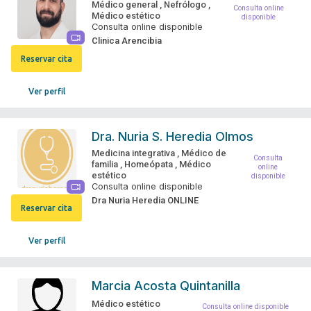
Médico general
,
Nefrólogo
,
Consulta online
Médico estético
disponible
Consulta online disponible
Clinica Arencibia
Reservar cita
Ver perfil
Dra.
Nuria S. Heredia Olmos
Medicina integrativa
,
Médico de
Consulta
familia
,
Homeópata
,
Médico
online
estético
disponible
Consulta online disponible
Dra Nuria Heredia ONLINE
Reservar cita
Ver perfil
Marcia Acosta Quintanilla
Médico estético
Consulta online disponible