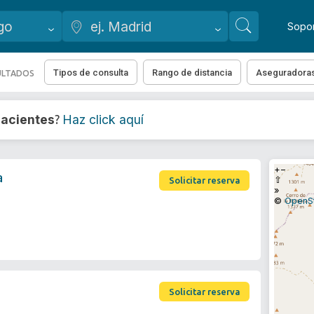
Sopo
Tipos de consulta
Rango de distancia
Aseguradora
ULTADOS
acientes
Haz click aquí
?
+
−
a
⇧
Solicitar reserva
»
©
OpenS
Solicitar reserva