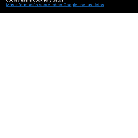
docfav usará cookies y datos:
Más información sobre cómo Google usa tus datos
Docfav
Recursos
Privacidad
Seguimiento a pacien
Aviso legal
Blog