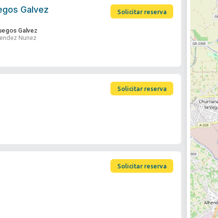
uegos Galvez
Solicitar reserva
fuegos Galvez
 Mendez Nunez
Solicitar reserva
Solicitar reserva