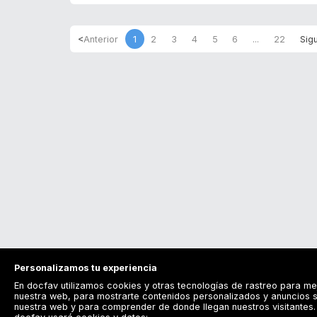
1
2
3
4
5
6
...
22
Personalizamos tu experiencia
En docfav utilizamos cookies y otras tecnologías de rastreo para me
nuestra web, para mostrarte contenidos personalizados y anuncios s
nuestra web y para comprender de donde llegan nuestros visitantes. 