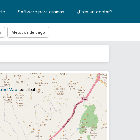
rte
Software para clínicas
¿Eres un doctor?
s
Métodos de pago
treetMap
contributors.