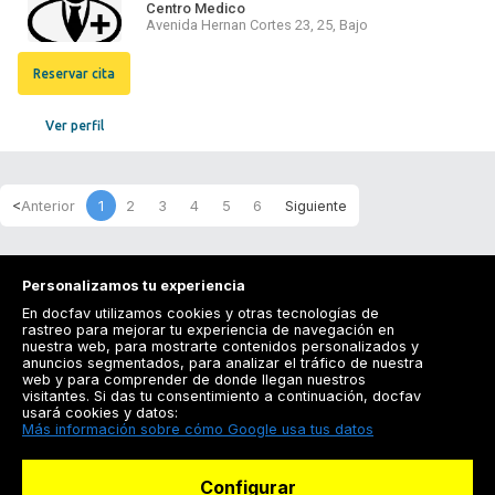
Centro Medico
Avenida Hernan Cortes 23, 25, Bajo
Reservar cita
Ver perfil
1
2
3
4
5
6
Personalizamos tu experiencia
En docfav utilizamos cookies y otras tecnologías de
rastreo para mejorar tu experiencia de navegación en
nuestra web, para mostrarte contenidos personalizados y
anuncios segmentados, para analizar el tráfico de nuestra
Registrarse
web y para comprender de donde llegan nuestros
visitantes. Si das tu consentimiento a continuación, docfav
Docfav
usará cookies y datos:
Más información sobre cómo Google usa tus datos
Recursos
Configurar
Para doctores