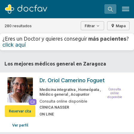
280 resultados
Filtrar
Mapa
+
−
más pacientes
¿Eres un Doctor y quieres conseguir
?
⇧
click aquí
»
©
OpenStreetMap
contributors.
Buscar
Los mejores médicos general en Zaragoza
Software para clínicas
Soporte
Dr.
Oriol Camerino Foguet
¿Eres un doctor?
Medicina integrativa
,
Homeópata
,
Consulta
online
Médico general
,
Acupuntor
disponible
Consulta online disponible
ClINICA NASSER
Reservar cita
ON LINE
Ver perfil