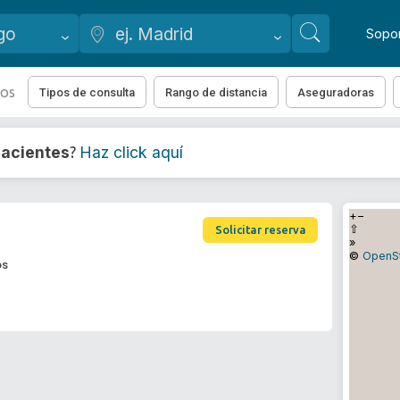
Sopo
Tipos de consulta
Rango de distancia
Aseguradoras
DOS
acientes
Haz click aquí
?
+
−
⇧
Solicitar reserva
»
©
OpenS
os