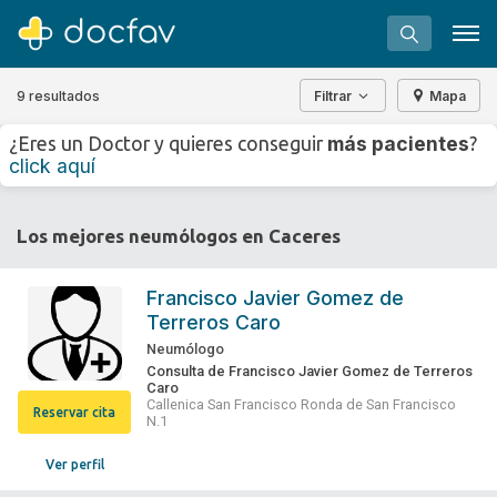
9 resultados
Filtrar
Mapa
+
−
más pacientes
¿Eres un Doctor y quieres conseguir
?
⇧
click aquí
»
©
OpenStreetMap
contributors.
Buscar
Los mejores neumólogos en Caceres
Software para clínicas
Soporte
Francisco Javier Gomez de
Terreros Caro
¿Eres un doctor?
Neumólogo
Consulta de Francisco Javier Gomez de Terreros
Caro
Callenica San Francisco Ronda de San Francisco
Reservar cita
N.1
Ver perfil