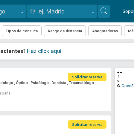
Sopo
Tipos de consulta
Rango de distancia
Aseguradoras
Mé
acientes
Haz click aquí
?
+
−
⇧
Solicitar reserva
»
odólogo
,
Óptico
,
Psicólogo
,
Dentista
,
Traumatólogo
©
OpenS
 España
Solicitar reserva