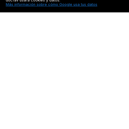
docfav usará cookies y datos:
Más información sobre cómo Google usa tus datos
Docfav
Recursos
Privacidad
Seguimiento a pacien
Aviso legal
Blog