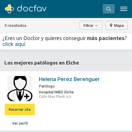
5 resultados
Filtrar
Mapa
+
−
más pacientes
¿Eres un Doctor y quieres conseguir
?
⇧
click aquí
»
©
OpenStreetMap
contributors.
Buscar
Los mejores patólogos en Elche
Software para clínicas
Soporte
Helena Perez Berenguer
¿Eres un doctor?
Patólogo
Hospital IMED Elche
Calle Max Plank s/n
Reservar cita
Ver perfil