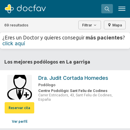
69 resultados
Filtrar
Mapa
+
−
más pacientes
¿Eres un Doctor y quieres conseguir
?
⇧
click aquí
»
©
OpenStreetMap
contributors.
Buscar
Los mejores podólogos en La garriga
Software para clínicas
Soporte
Dra.
Judit Cortada Homedes
¿Eres un doctor?
Podólogo
Centre Podològic Sant Feliu de Codines
Carrer Estricadors, 43, Sant Feliu de Codines,
España
Reservar cita
Ver perfil