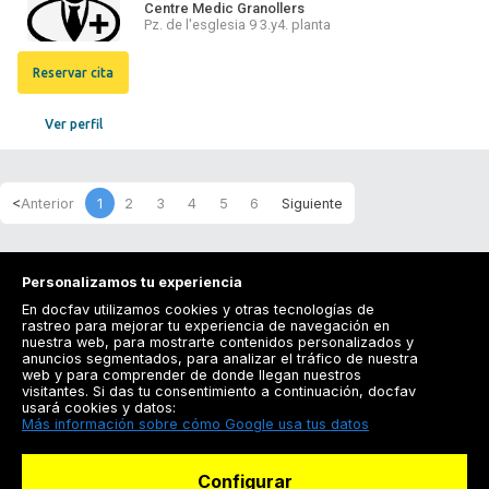
Centre Medic Granollers
Pz. de l'esglesia 9 3.y4. planta
Reservar cita
Ver perfil
1
2
3
4
5
6
Personalizamos tu experiencia
En docfav utilizamos cookies y otras tecnologías de
rastreo para mejorar tu experiencia de navegación en
nuestra web, para mostrarte contenidos personalizados y
anuncios segmentados, para analizar el tráfico de nuestra
Registrarse
web y para comprender de donde llegan nuestros
visitantes. Si das tu consentimiento a continuación, docfav
Docfav
usará cookies y datos:
Más información sobre cómo Google usa tus datos
Recursos
Configurar
Para doctores