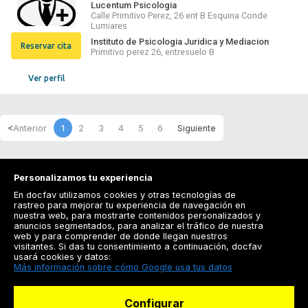
Lucentum Psicologia
Calle Primitivo Perez, 26 ent B Esquina Conde
Lumiares
Instituto de Psicologia Juridica y Mediacion
Reservar cita
Primitivo perez 26, entresuelo B
Ver perfil
1
2
3
4
5
6
Personalizamos tu experiencia
En docfav utilizamos cookies y otras tecnologías de
rastreo para mejorar tu experiencia de navegación en
nuestra web, para mostrarte contenidos personalizados y
anuncios segmentados, para analizar el tráfico de nuestra
Registrarse
web y para comprender de donde llegan nuestros
visitantes. Si das tu consentimiento a continuación, docfav
Docfav
usará cookies y datos:
Más información sobre cómo Google usa tus datos
Recursos
Configurar
Para doctores