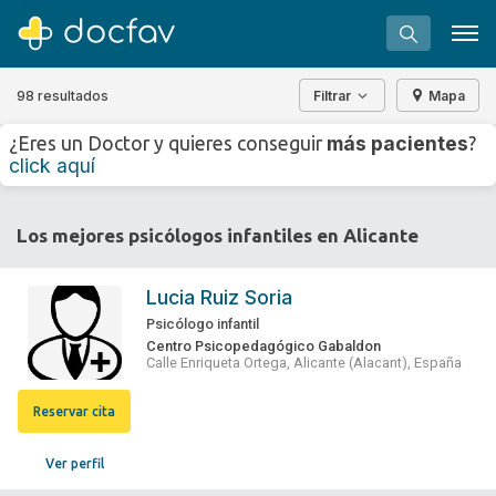
98 resultados
Filtrar
Mapa
+
−
más pacientes
¿Eres un Doctor y quieres conseguir
?
⇧
click aquí
»
©
OpenStreetMap
contributors.
Buscar
Los mejores psicólogos infantiles en Alicante
Software para clínicas
Soporte
Lucia Ruiz Soria
¿Eres un doctor?
Psicólogo infantil
Centro Psicopedagógico Gabaldon
Calle Enriqueta Ortega, Alicante (Alacant), España
Reservar cita
Ver perfil