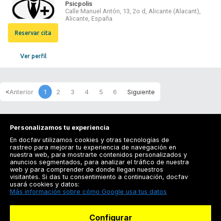
Psicpolis
Calle Manuel Antón, 13, 2o d, Alicante (Alacant),
Alicante, España
Reservar cita
Ver perfil
1
2
3
4
5
6
Personalizamos tu experiencia
En docfav utilizamos cookies y otras tecnologías de
rastreo para mejorar tu experiencia de navegación en
nuestra web, para mostrarte contenidos personalizados y
anuncios segmentados, para analizar el tráfico de nuestra
Registrarse
web y para comprender de donde llegan nuestros
visitantes. Si das tu consentimiento a continuación, docfav
Docfav
usará cookies y datos:
Más información sobre cómo Google usa tus datos
Recursos
Configurar
Para doctores