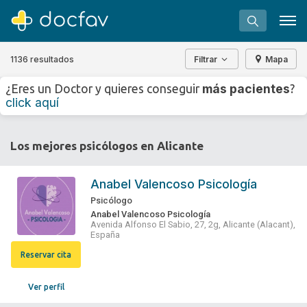
1136 resultados
Filtrar
Mapa
+
−
más pacientes
¿Eres un Doctor y quieres conseguir
?
⇧
click aquí
»
©
OpenStreetMap
contributors.
Buscar
Los mejores psicólogos en Alicante
Software para clínicas
Soporte
Anabel Valencoso Psicología
¿Eres un doctor?
Psicólogo
Anabel Valencoso Psicología
Avenida Alfonso El Sabio, 27, 2g, Alicante (Alacant),
España
Reservar cita
Ver perfil