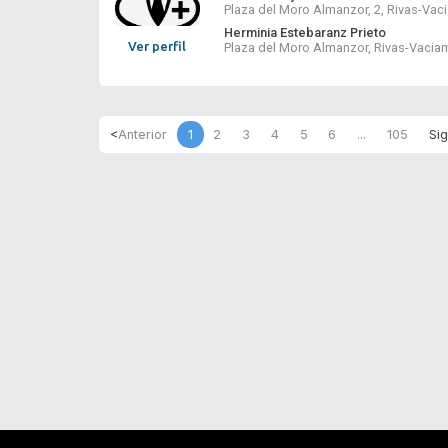
Plaza del Moro Almanzor, 2, Rivas-Vac
Herminia Estebaranz Prieto
Ver perfil
Plaza del Moro Almanzor, Rivas-Vacia
1
2
3
4
5
6
...
105