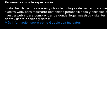
Personalizamos tu experiencia
En docfav utilizamos cookies y otras tecnologías de rastreo para me
nuestra web, para mostrarte contenidos personalizados y anuncios s
nuestra web y para comprender de donde llegan nuestros visitantes. 
docfav usará cookies y datos:
Más información sobre cómo Google usa tus datos
Docfav
Recursos