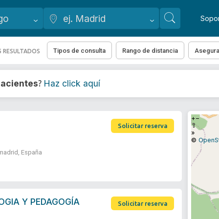
Sopo
Tipos de consulta
Rango de distancia
Asegur
5 RESULTADOS
acientes
Haz click aquí
?
+
−
⇧
Solicitar reserva
»
©
OpenS
amadrid, España
OGIA Y PEDAGOGÍA
Solicitar reserva