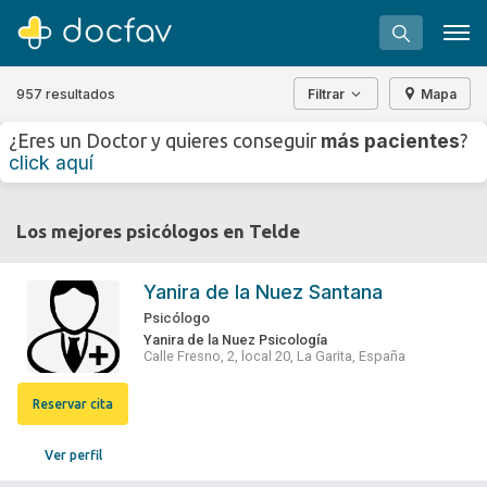
957 resultados
Filtrar
Mapa
+
−
más pacientes
¿Eres un Doctor y quieres conseguir
?
⇧
click aquí
»
©
OpenStreetMap
contributors.
Buscar
Los mejores psicólogos en Telde
Software para clínicas
Soporte
Yanira de la Nuez Santana
¿Eres un doctor?
Psicólogo
Yanira de la Nuez Psicología
Calle Fresno, 2, local 20, La Garita, España
Reservar cita
Ver perfil