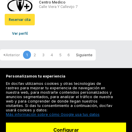
Centro Medico
Calle Viera Y Callevijo 7
Reservar cita
Ver perfil
1
2
3
4
5
6
Personalizamos tu experiencia
En docfav utilizamos cookies y otras tecnologías de
rastreo para mejorar tu experiencia de navegación en
nuestra web, para mostrarte contenidos personalizados y
anuncios segmentados, para analizar el tráfico de nuestra
Registrarse
web y para comprender de donde llegan nuestros
visitantes. Si das tu consentimiento a continuación, docfav
Docfav
usará cookies y datos:
Más información sobre cómo Google usa tus datos
Recursos
Configurar
Para doctores