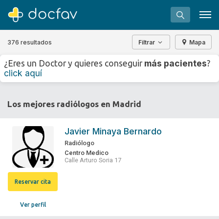
376 resultados
Filtrar
Mapa
+
−
más pacientes
¿Eres un Doctor y quieres conseguir
?
⇧
click aquí
»
©
OpenStreetMap
contributors.
Buscar
Los mejores radiólogos en Madrid
Software para clínicas
Soporte
Javier Minaya Bernardo
¿Eres un doctor?
Radiólogo
Centro Medico
Calle Arturo Soria 17
Reservar cita
Ver perfil