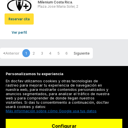
Milenium Costa Rica.
Plaza Jose Maria Soler, 2
Reservar cita
Ver perfil
1
2
3
4
5
6
Personalizamos tu experiencia
En docfav utilizamos cookies y otras tecnologías de
rastreo para mejorar tu experiencia de navegación en
nuestra web, para mostrarte contenidos personalizados y
anuncios segmentados, para analizar el tráfico de nuestra
Registrarse
web y para comprender de donde llegan nuestros
visitantes. Si das tu consentimiento a continuación, docfav
Docfav
usará cookies y datos:
Más información sobre cómo Google usa tus datos
Recursos
Configurar
Para doctores