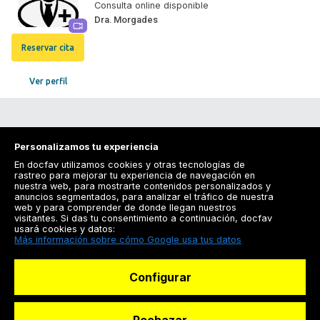
Consulta online disponible
Dra. Morgades
Reservar cita
Ver perfil
Personalizamos tu experiencia
En docfav utilizamos cookies y otras tecnologías de
rastreo para mejorar tu experiencia de navegación en
nuestra web, para mostrarte contenidos personalizados y
anuncios segmentados, para analizar el tráfico de nuestra
Registrarse
web y para comprender de donde llegan nuestros
visitantes. Si das tu consentimiento a continuación, docfav
Docfav
usará cookies y datos:
Más información sobre cómo Google usa tus datos
Recursos
Configurar
Para doctores
Especialistas