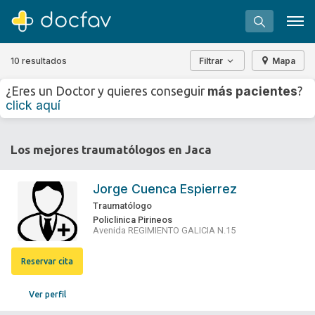
10 resultados
Filtrar
Mapa
+
−
más pacientes
¿Eres un Doctor y quieres conseguir
?
⇧
click aquí
»
©
OpenStreetMap
contributors.
Buscar
Los mejores traumatólogos en Jaca
Software para clínicas
Soporte
Jorge Cuenca Espierrez
¿Eres un doctor?
Traumatólogo
Policlinica Pirineos
Avenida REGIMIENTO GALICIA N.15
Reservar cita
Ver perfil