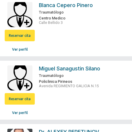
Blanca Cepero Pinero
Traumatólogo
Centro Medico
Calle Bellido 3
Reservar cita
Ver perfil
Miguel Sanagustin Silano
Traumatólogo
Policlinica Pirineos
Avenida REGIMIENTO GALICIA N.15
Reservar cita
Ver perfil
Dr.
ALEXEY REPETUNOV