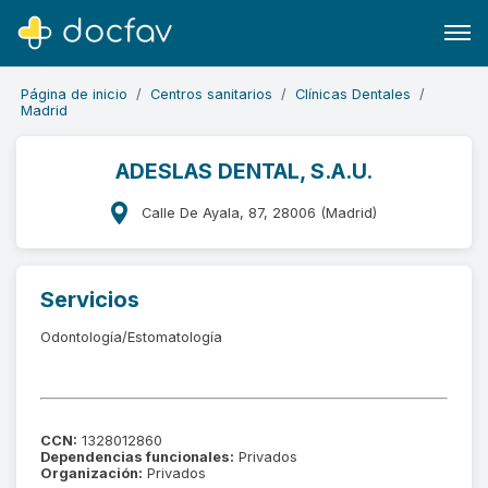
Página de inicio
Centros sanitarios
Clínicas Dentales
Madrid
ADESLAS DENTAL, S.A.U.
Buscar
Calle De Ayala, 87, 28006 (Madrid)
Software para clínicas
Soporte
Servicios
¿Eres un doctor?
Odontología/Estomatología
CCN:
1328012860
Dependencias funcionales:
Privados
Organización:
Privados