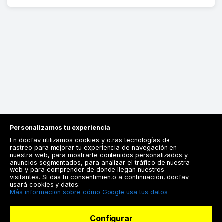
Personalizamos tu experiencia
En docfav utilizamos cookies y otras tecnologías de
rastreo para mejorar tu experiencia de navegación en
nuestra web, para mostrarte contenidos personalizados y
anuncios segmentados, para analizar el tráfico de nuestra
Registrarse
web y para comprender de donde llegan nuestros
visitantes. Si das tu consentimiento a continuación, docfav
Docfav
usará cookies y datos:
Más información sobre cómo Google usa tus datos
Recursos
Configurar
Para doctores