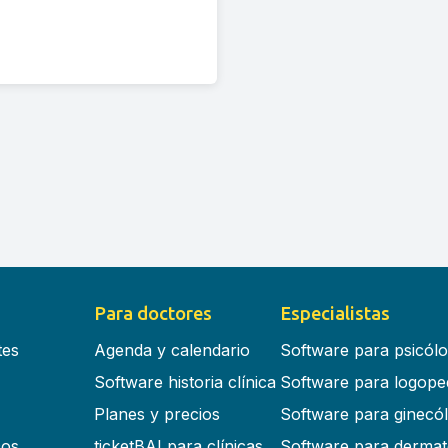
Para doctores
Especialistas
tes
Agenda y calendario
Software para psicól
Software historia clínica
Software para logope
Planes y precios
Software para ginecó
cos
ticketBAI para clínicas
Software para dermat