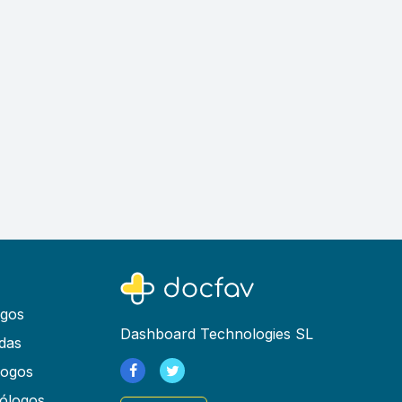
ogos
Dashboard Technologies SL
das
logos
ólogos