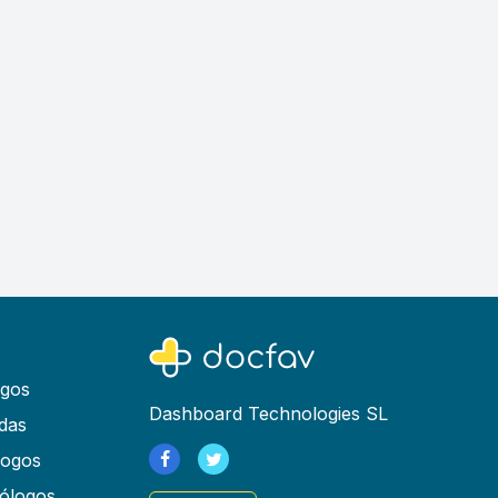
ogos
Dashboard Technologies SL
das
logos
ólogos