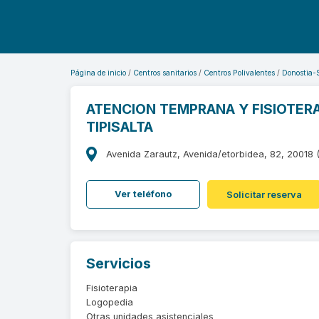
Página de inicio
Centros sanitarios
Centros Polivalentes
Donostia-
ATENCION TEMPRANA Y FISIOTERA
TIPISALTA
Avenida Zarautz, Avenida/etorbidea, 82, 20018 
Ver teléfono
Solicitar reserva
Servicios
Fisioterapia
Logopedia
Otras unidades asistenciales