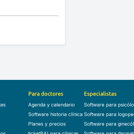
Para doctores
Especialistas
tes
Agenda y calendario
Software para psicól
Software historia clínica
Software para logope
Planes y precios
Software para ginecó
cos
ticketBAI para clínicas
Software para dermat